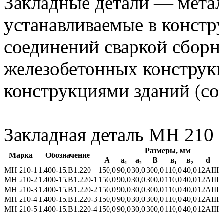
Закладные детали — мета
устанавливаемые в констр
соединений сваркой сбор
железобетонных конструк
конструкциями зданий (с
Закладная деталь МН 210
Размеры, мм
Марка
Обозначение
А
а₁
a₂
В
в₁
в₂
d
МН 210-1
1.400-15.В1.220
150,0
90,0
30,0
300,0
110,0
40,0
12АIII
МН 210-2
1.400-15.В1.220-1
150,0
90,0
30,0
300,0
110,0
40,0
12АIII
МН 210-3
1.400-15.В1.220-2
150,0
90,0
30,0
300,0
110,0
40,0
12АIII
МН 210-4
1.400-15.В1.220-3
150,0
90,0
30,0
300,0
110,0
40,0
12АIII
МН 210-5
1.400-15.В1.220-4
150,0
90,0
30,0
300,0
110,0
40,0
12АIII