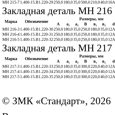
МН 215-7
1.400-15.В1.220-29
250,0
180,0
35,0
500,0
210,0
40,0
16А
Закладная деталь МН 216
Размеры, мм
Марка
Обозначение
А
а₁
a₂
В
в₁
в₂
d
МН 216-3
1.400-15.В1.220-30
250,0
180,0
35,0
250,0
180,0
35,0
12А
МН 216-4
1.400-15.В1.220-31
250,0
180,0
35,0
250,0
180,0
35,0
12А
МН 216-5
1.400-15.В1.220-32
250,0
180,0
35,0
250,0
180,0
35,0
12А
Закладная деталь МН 217
Размеры, мм
Марка
Обозначение
А
а₁
a₂
В
в₁
в₂
d
МН 217-3
1.400-15.В1.220-33
250,0
180,0
35,0
300,0
220,0
40,0
12А
МН 217-4
1.400-15.В1.220-34
250,0
180,0
35,0
300,0
220,0
40,0
12А
МН 217-5
1.400-15.В1.220-35
250,0
180,0
35,0
300,0
220,0
40,0
12А
© ЗМК «Стандарт», 2026