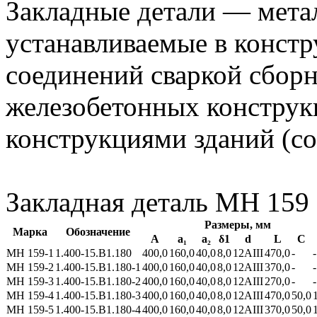
Закладные детали — мета
устанавливаемые в констр
соединений сваркой сбор
железобетонных конструк
конструкциями зданий (с
Закладная деталь МН 159
Размеры, мм
Марка
Обозначение
А
а₁
а₂
δ1
d
L
C
МН 159-1
1.400-15.В1.180
400,0
160,0
40,0
8,0
12AIII
470,0
-
-
МН 159-2
1.400-15.В1.180-1
400,0
160,0
40,0
8,0
12AIII
370,0
-
-
МН 159-3
1.400-15.В1.180-2
400,0
160,0
40,0
8,0
12AIII
270,0
-
-
МН 159-4
1.400-15.В1.180-3
400,0
160,0
40,0
8,0
12AIII
470,0
50,0
МН 159-5
1.400-15.В1.180-4
400,0
160,0
40,0
8,0
12AIII
370,0
50,0