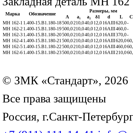
Закладная деталь МН 162
Размеры, мм
Марка
Обозначение
А
а₁
а₂
δ1
d
L
C
МН 162-1
1.400-15.В1.180-18
500,0
210,0
40,0
12,0
16AIII
620,0
-
МН 162-2
1.400-15.В1.180-19
500,0
210,0
40,0
12,0
16AIII
460,0
-
МН 162-3
1.400-15.В1.180-20
500,0
210,0
40,0
12,0
16AIII
370,0
-
МН 162-4
1.400-15.В1.180-21
500,0
210,0
40,0
12,0
16AIII
620,0
60
МН 162-5
1.400-15.В1.180-22
500,0
210,0
40,0
12,0
16AIII
460,0
60
МН 162-6
1.400-15.В1.180-23
500,0
210,0
40,0
12,0
16AIII
210,0
60
© ЗМК «Стандарт», 2026
Все права защищены
Россия, г.Санкт-Петербур