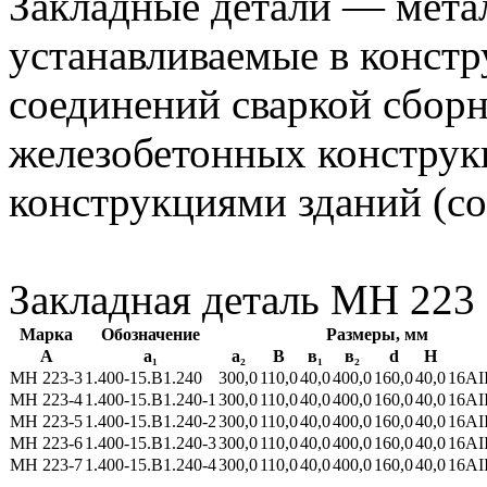
Закладные детали — мета
устанавливаемые в констр
соединений сваркой сбор
железобетонных конструк
конструкциями зданий (с
Закладная деталь МН 223
Марка
Обозначение
Размеры, мм
А
а₁
a₂
В
в₁
в₂
d
Н
МН 223-3
1.400-15.В1.240
300,0
110,0
40,0
400,0
160,0
40,0
16АII
МН 223-4
1.400-15.В1.240-1
300,0
110,0
40,0
400,0
160,0
40,0
16АII
МН 223-5
1.400-15.В1.240-2
300,0
110,0
40,0
400,0
160,0
40,0
16АII
МН 223-6
1.400-15.В1.240-3
300,0
110,0
40,0
400,0
160,0
40,0
16АII
МН 223-7
1.400-15.В1.240-4
300,0
110,0
40,0
400,0
160,0
40,0
16АII